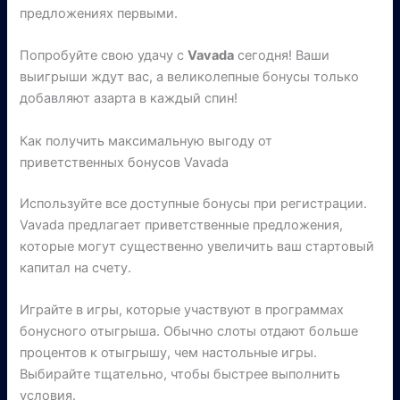
предложениях первыми.
Попробуйте свою удачу с
Vavada
сегодня! Ваши
выигрыши ждут вас, а великолепные бонусы только
добавляют азарта в каждый спин!
Как получить максимальную выгоду от
приветственных бонусов Vavada
Используйте все доступные бонусы при регистрации.
Vavada предлагает приветственные предложения,
которые могут существенно увеличить ваш стартовый
капитал на счету.
Играйте в игры, которые участвуют в программах
бонусного отыгрыша. Обычно слоты отдают больше
процентов к отыгрышу, чем настольные игры.
Выбирайте тщательно, чтобы быстрее выполнить
условия.