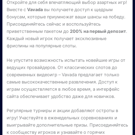
Откройте для себя впечатляющий выбор азартных игр!
Вместе с
Vavada
вы получаете доступ к щедрым
бонусам, которые приумножат ваши шансы на победу.
Присоединяйтесь сейчас и воспользуйтесь
приветственным пакетом до
200% на первый депозит
.
Каждый новый игрок получает эксклюзивные
фриспины на популярные слоты.
Не упустите возможность испытать новейшие игры от
ведущих провайдеров. От классических слотов до
современных видеоигр – Vavada предлагает только
самые высококачественные развлечения. Доступ к
играм осуществляется в любое время, а интерфейс
сайта обеспечивает удобство даже для новичков.
Регулярные турниры и акции добавляют остроты в
игру! Участвуйте в еженедельных соревнованиях и
выигрывайте дополнительные призы. Присоединяйтесь
к сообществу игроков и узнавайте о горячих