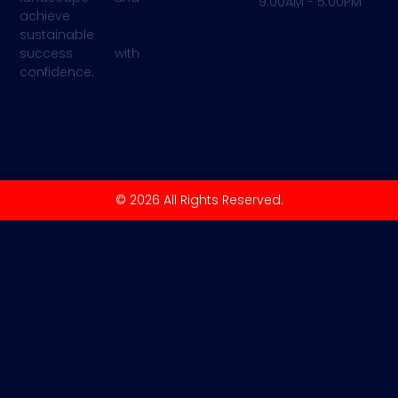
9:00AM - 5:00PM
achieve
sustainable
success with
confidence.
© 2026 All Rights Reserved.