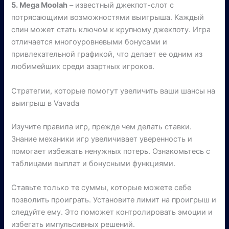
5. Mega Moolah
– известный джекпот-слот с
потрясающими возможностями выигрыша. Каждый
спин может стать ключом к крупному джекпоту. Игра
отличается многоуровневыми бонусами и
привлекательной графикой, что делает ее одним из
любимейших среди азартных игроков.
Стратегии, которые помогут увеличить ваши шансы на
выигрыш в Vavada
Изучите правила игр, прежде чем делать ставки.
Знание механики игр увеличивает уверенность и
помогает избежать ненужных потерь. Ознакомьтесь с
таблицами выплат и бонусными функциями.
Ставьте только те суммы, которые можете себе
позволить проиграть. Установите лимит на проигрыш и
следуйте ему. Это поможет контролировать эмоции и
избегать импульсивных решений.