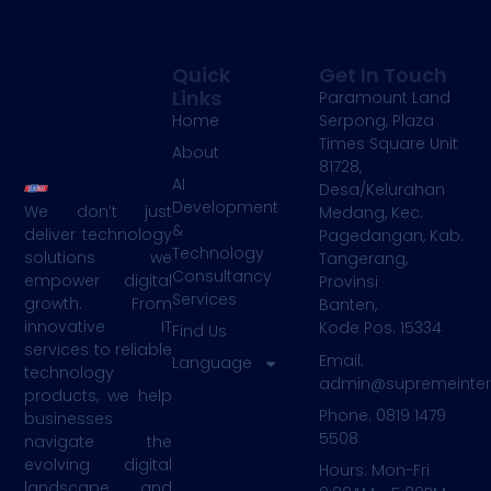
Quick
Get In Touch
Links
Paramount Land
Home
Serpong, Plaza
Times Square Unit
About
81728,
AI
Desa/Kelurahan
Development
We don’t just
Medang, Kec.
&
deliver technology
Pagedangan, Kab.
Technology
solutions we
Tangerang,
Consultancy
empower digital
Provinsi
Services
growth. From
Banten,
innovative IT
Kode Pos: 15334
Find Us
services to reliable
Email:
Language
technology
admin@supremeinter
products, we help
Phone: 0819 1479
businesses
5508
navigate the
evolving digital
Hours: Mon-Fri
landscape and