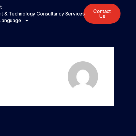
t
Contact
t & Technology Consultancy Services
Us
Language